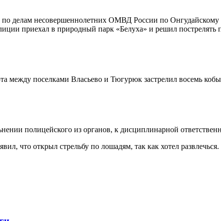
 по делам несовершеннолетних ОМВД России по Онгудайскому р
олиции приехал в природный парк
«Белуха» и решил пострелять 
рта между поселками Власьево и Тюгурюк застрелил восемь коб
нении полицейского из органов, к дисциплинарной ответственн
ил, что открыл стрельбу по лошадям, так как хотел развлечься.
ги