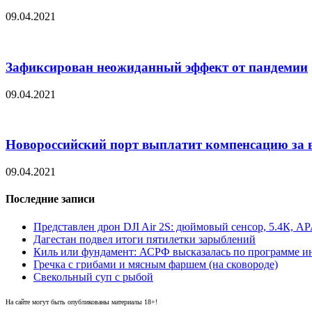
09.04.2021
Зафиксирован неожиданный эффект от пандемии
09.04.2021
Новороссийский порт выплатит компенсацию за 
09.04.2021
Последние записи
Представлен дрон DJI Air 2S: дюймовый сенсор, 5.4К, AP
Дагестан подвел итоги пятилетки зарыблений
Киль или фундамент: АСРФ высказалась по программе и
Гречка с грибами и мясным фаршем (на сковороде)
Свекольный суп с рыбой
На сайте могут быть опубликованы материалы 18+!