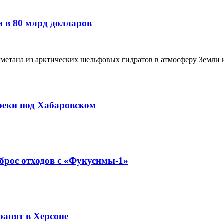
и в 80 млрд долларов
тана из арктических шельфовых гидратов в атмосферу Земли из
реки под Хабаровском
сброс отходов с «Фукусимы-1»
ранят в Херсоне