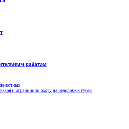
т
вительным работам
х животных
ухаря и ограничили охоту на белолобых гусей