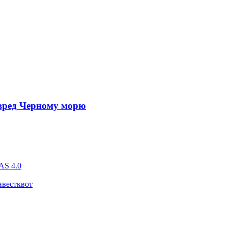
вред Черному морю
AS 4.0
нвестквот