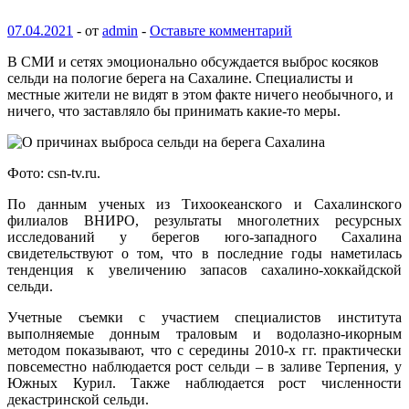
07.04.2021
-
от
admin
-
Оставьте комментарий
В СМИ и сетях эмоционально обсуждается выброс косяков
сельди на пологие берега на Сахалине. Специалисты и
местные жители не видят в этом факте ничего необычного, и
ничего, что заставляло бы принимать какие-то меры.
Фото: csn-tv.ru.
По данным ученых из
Тихоокеанского и Сахалинского
филиалов ВНИРО, результаты многолетних ресурсных
исследований у берегов юго-западного Сахалина
свидетельствуют о том, что в последние годы наметилась
тенденция к увеличению запасов сахалино-хоккайдской
сельди.
Учетные съемки с участием специалистов института
выполняемые донным траловым и водолазно-икорным
методом показывают, что с середины 2010-х гг. практически
повсеместно наблюдается рост сельди – в заливе Терпения, у
Южных Курил. Также наблюдается рост численности
декастринской сельди.