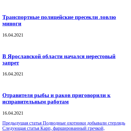
Транспортные полицейские пресекли ловлю
миноги
16.04.2021
В Ярославской области начался нерестовый
запрет
16.04.2021
Отравителя рыбы и раков приговорили к
исправительным работам
16.04.2021
Навигация
Предыдущая статья
Подводные охотники добывали стерлядь
Следующая статья
Карп, фаршированный гречкой,