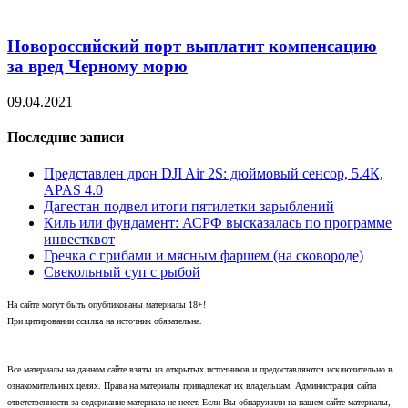
Новороссийский порт выплатит компенсацию
за вред Черному морю
09.04.2021
Последние записи
Представлен дрон DJI Air 2S: дюймовый сенсор, 5.4К,
APAS 4.0
Дагестан подвел итоги пятилетки зарыблений
Киль или фундамент: АСРФ высказалась по программе
инвестквот
Гречка с грибами и мясным фаршем (на сковороде)
Свекольный суп с рыбой
На сайте могут быть опубликованы материалы 18+!
При цитировании ссылка на источник обязательна.
Все материалы на данном сайте взяты из открытых источников и предоставляются исключительно в
ознакомительных целях. Права на материалы принадлежат их владельцам. Администрация сайта
ответственности за содержание материала не несет. Если Вы обнаружили на нашем сайте материалы,