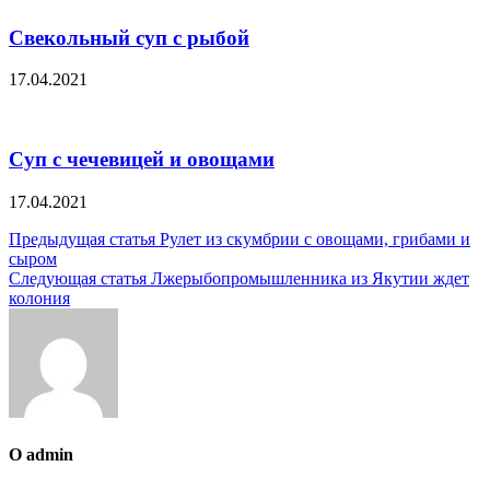
Свекольный суп с рыбой
17.04.2021
Суп с чечевицей и овощами
17.04.2021
Навигация
Предыдущая статья
Рулет из скумбрии с овощами, грибами и
сыром
по
Следующая статья
Лжерыбопромышленника из Якутии ждет
записям
колония
О admin